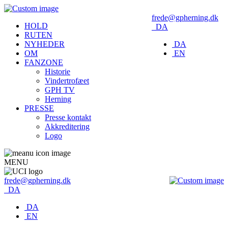
frede@gpherning.dk
HOLD
DA
RUTEN
NYHEDER
DA
OM
EN
FANZONE
Historie
Vindertrofæet
GPH TV
Herning
PRESSE
Presse kontakt
Akkreditering
Logo
MENU
frede@gpherning.dk
DA
DA
EN