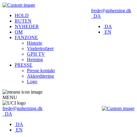
frede@gpherning.dk
HOLD
DA
RUTEN
NYHEDER
DA
OM
EN
FANZONE
Historie
Vindertrofæet
GPH TV
Herning
PRESSE
Presse kontakt
Akkreditering
Logo
MENU
frede@gpherning.dk
DA
DA
EN