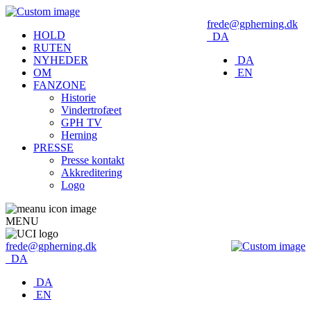
frede@gpherning.dk
HOLD
DA
RUTEN
NYHEDER
DA
OM
EN
FANZONE
Historie
Vindertrofæet
GPH TV
Herning
PRESSE
Presse kontakt
Akkreditering
Logo
MENU
frede@gpherning.dk
DA
DA
EN