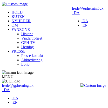
frede@gpherning.dk
HOLD
DA
RUTEN
NYHEDER
DA
OM
EN
FANZONE
Historie
Vindertrofæet
GPH TV
Herning
PRESSE
Presse kontakt
Akkreditering
Logo
MENU
frede@gpherning.dk
DA
DA
EN